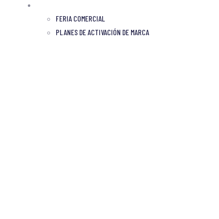
PATROCINIOS
FERIA COMERCIAL
PLANES DE ACTIVACIÓN DE MARCA
za:
Asociados en Guatemala: