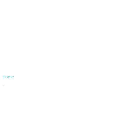
Ruleta
Home
-
Ruleta
Patrocinador bronce:
Organi