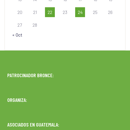
20
21
22
23
24
25
26
27
28
« Oct
PATROCINADOR BRONCE:
ORGANIZA:
ASOCIADOS EN GUATEMALA: