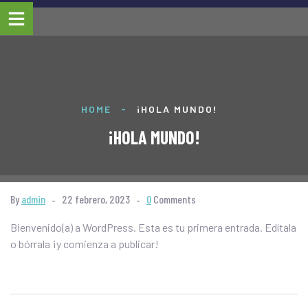
HOME
-
¡HOLA MUNDO!
¡HOLA MUNDO!
By
admin
22 febrero, 2023
0
Comments
Bienvenido(a) a WordPress. Esta es tu primera entrada. Edítala
o bórrala ¡y comienza a publicar!