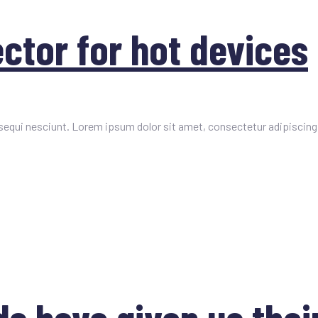
ctor for hot devices
equi nesciunt. Lorem ipsum dolor sit amet, consectetur adipiscing 