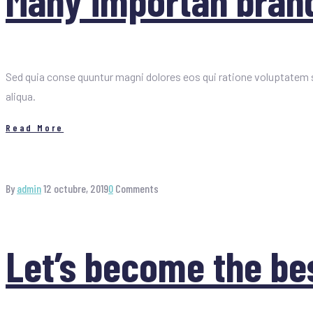
Many importan brand
Sed quia conse quuntur magni dolores eos qui ratione voluptatem s
aliqua.
Read More
By
admin
12 octubre, 2019
0
Comments
Let’s become the bes