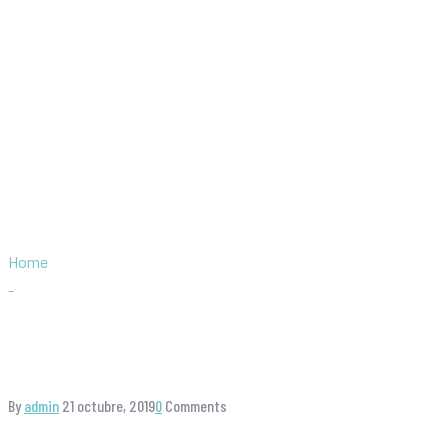
Etiqueta:
Seminar
Home
-
Seminar
By
admin
21 octubre, 2019
0
Comments