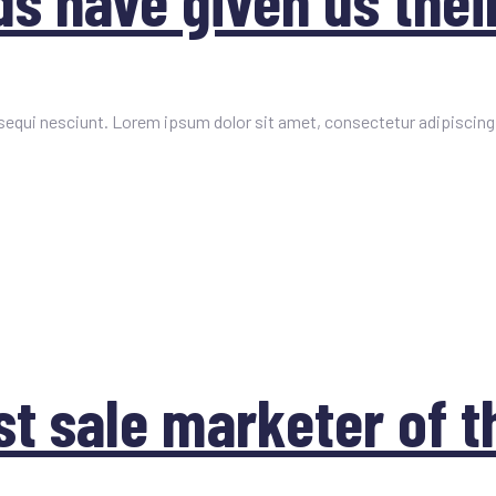
s have given us their
equi nesciunt. Lorem ipsum dolor sit amet, consectetur adipiscing 
t sale marketer of t